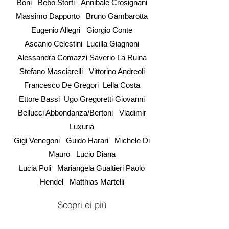
Boni
Bebo Storti
Annibale Crosignani
Massimo Dapporto
Bruno Gambarotta
Eugenio Allegri
Giorgio Conte
Ascanio Celestini
Lucilla Giagnoni
Alessandra Comazzi Saverio La Ruina
Stefano Masciarelli
Vittorino Andreoli
Francesco De Gregori
Lella Costa
Ettore Bassi
Ugo Gregoretti Giovanni
Bellucci Abbondanza/Bertoni
Vladimir
Luxuria
Gigi Venegoni
Guido Harari
Michele Di
Mauro
Lucio Diana
Lucia Poli
Mariangela Gualtieri Paolo
Hendel
Matthias Martelli
Scopri di più