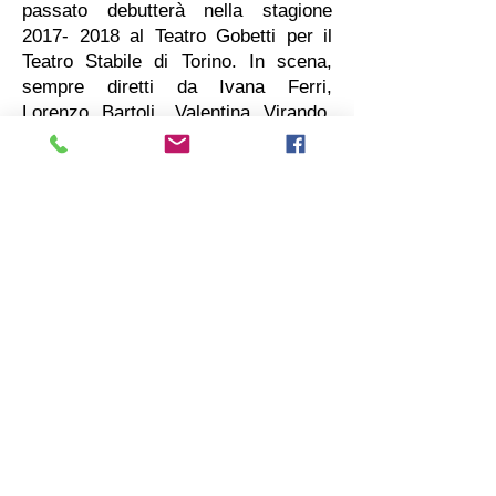
passato debutterà nella stagione
2017- 2018
al Teatro Gobetti per il
Teatro Stabile di Torino. In scena,
sempre diretti da Ivana Ferri,
Lorenzo Bartoli, Valentina Virando,
Bruno Maria Ferraro, Lorenzo
Paladini e la voce di Michele Di
Mauro. Nel 2019 PARIGI LATO
FERROVIA mette in scena su testo
di Alessandro Perissinotto un viaggio
tra narrazione e canzone d’autore nel
lato nascosto della grande capitale
europea, paradigma delle
contraddizione della società attuale.
In ottobre Bruno Maria Ferraro porta
in scena il reading Migliore di Mattia
Torre per ricordare la scomparsa del
giovane autore italiano. Ivana Ferri
allestisce IL DOTTOR FIORI che
debutta al Teatro Carignano di Torino