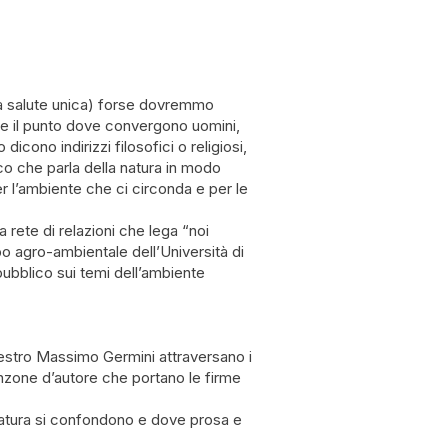
(la salute unica) forse dovremmo
are il punto dove convergono uomini,
cono indirizzi filosofici o religiosi,
co che parla della natura in modo
er l’ambiente che ci circonda e per le
a rete di relazioni che lega “noi
 agro-ambientale dell’Università di
 pubblico sui temi dell’ambiente
aestro Massimo Germini attraversano i
canzone d’autore che portano le firme
natura si confondono e dove prosa e
.