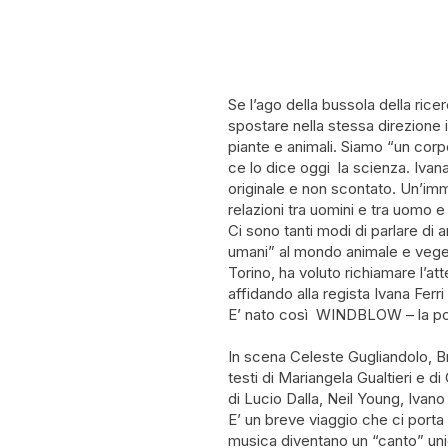
Se l’ago della bussola della ric
spostare nella stessa direzione 
piante e animali. Siamo “un corpo
ce lo dice oggi la scienza. Ivan
originale e non scontato. Un’imme
relazioni tra uomini e tra uomo 
Ci sono tanti modi di parlare di a
umani” al mondo animale e veget
Torino, ha voluto richiamare l’att
affidando alla regista Ivana Ferr
E’ nato così WINDBLOW – la poe
In scena Celeste Gugliandolo, B
testi di Mariangela Gualtieri e d
di Lucio Dalla, Neil Young, Ivan
E’ un breve viaggio che ci port
musica diventano un “canto” unic