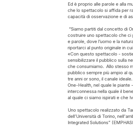
Ed è proprio alle parole e alla m
che lo spettacolo si affida per r
capacità di osservazione e di as
“Siamo partiti dal concetto di On
costruire uno spettacolo che ci 
e parole, dove l’uomo e la natura
riportarci al punto originale in c
«Con questo spettacolo - sostien
sensibilizzare il pubblico sulla n
che consumiamo. Allo stesso mo
pubblico sempre più ampio al qua
tre anni or sono, il canale ideal
One-Health, nel quale le piante -
interconnessa nella quale il bene
al quale ci siamo ispirati e che 
Uno spettacolo realizzato da T
dell’Università di Torino, nell
Integrated Solutions” (EMPHASI