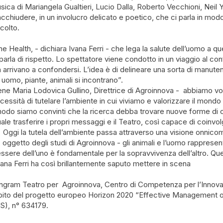
usica di Mariangela Gualtieri, Lucio Dalla, Roberto Vecchioni, Neil
acchiudere, in un involucro delicato e poetico, che ci parla in modo 
colto.
e Health, - dichiara Ivana Ferri - che lega la salute dell’uomo a que
parla di rispetto. Lo spettatore viene condotto in un viaggio al co
 arrivano a confondersi. L’idea è di delineare una sorta di manutenz
ui uomo, piante, animali si incontrano”.
e Maria Lodovica Gullino, Direttrice di Agroinnova - abbiamo volu
ecessità di tutelare l’ambiente in cui viviamo e valorizzare il mondo
do siamo convinti che la ricerca debba trovare nuove forme di 
le trasferire i propri messaggi e il Teatro, così capace di coinvo
e. Oggi la tutela dell’ambiente passa attraverso una visione onnico
 oggetto degli studi di Agroinnova - gli animali e l’uomo rappresent
ssere dell’uno è fondamentale per la sopravvivenza dell’altro. Ques
Ivana Ferri ha così brillantemente saputo mettere in scena
angram Teatro per Agroinnova, Centro di Competenza per l’Innov
'ambito del progetto europeo Horizon 2020 “Effective Management 
S), n° 634179.