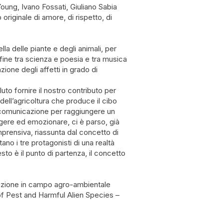
 Young, Ivano Fossati, Giuliano Sabia
originale di amore, di rispetto, di
lla delle piante e degli animali, per
nfine tra scienza e poesia e tra musica
ione degli affetti in grado di
to fornire il nostro contributo per
 dell’agricoltura che produce il cibo
comunicazione per raggiungere un
lgere ed emozionare, ci è parso, già
mprensiva, riassunta dal concetto di
ano i tre protagonisti di una realtà
to è il punto di partenza, il concetto
azione in campo agro-ambientale
of Pest and Harmful Alien Species –