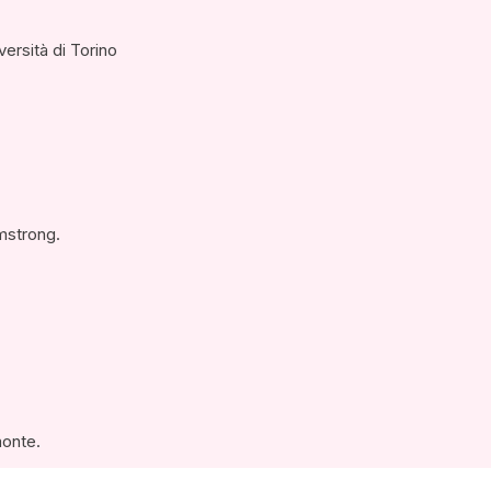
ersità di Torino
mstrong.
monte.