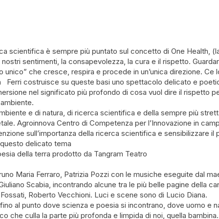
erca scientifica è sempre più puntato sul concetto di One Health, 
i nostri sentimenti, la consapevolezza, la cura e il rispetto. Guard
 unico” che cresce, respira e procede in un’unica direzione. Ce lo di
a Ferri costruisce su queste basi uno spettacolo delicato e poeti
rsione nel significato più profondo di cosa vuol dire il rispetto p
e ambiente.
mbiente e di natura, di ricerca scientifica e della sempre più strett
ale. Agroinnova Centro di Competenza per l’Innovazione in campo
enzione sull’importanza della ricerca scientifica e sensibilizzare il
i questo delicato tema
sia della terra prodotto da Tangram Teatro
runo Maria Ferraro, Patrizia Pozzi con le musiche eseguite dal m
i Giuliano Scabia, incontrando alcune tra le più belle pagine della 
o Fossati, Roberto Vecchioni. Luci e scene sono di Lucio Diana.
a fino al punto dove scienza e poesia si incontrano, dove uomo e 
o che culla la parte più profonda e limpida di noi, quella bambina