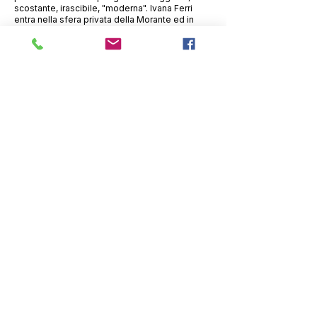
scostante, irascibile, "moderna". Ivana Ferri
entra nella sfera privata della Morante ed in
particolare nel rapporto con Moravia e con
Pasolini, ricostruendo il fermento culturale di
un periodo storico irripetibile.
Tangram Teatro Torino
Via Don Orione, 5 - 10141 Torino
tel. 011.338.698 |
33
1.781
9
054
P. IVA
06875150010
CF 97537330017
|
contatti
|
dati fiscali
|
trasparenza
|
Informativa sulla privacy
|
codice etico