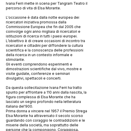
Ivana Ferri mette in scena per Tangram Teatro il
percorso di vita di Elsa Morante.
L'occasione è data dalla notte europea dei
ricercatori iniziativa promossa dalla
Commissione Europea che fin dal 2005 che
coinvolge ogni anno migliaia di ricercatori e
istituzioni di ricerca in tutti i paesi europei.
L’obiettivo è di creare occasioni di incontro tra
ricercatori e cittadini per diffondere la cultura
scientifica e la conoscenza delle professioni
della ricerca in un contesto informale e
stimolante.
Gli eventi comprendono esperimenti e
dimostrazioni scientifiche dal vivo, mostre e
visite guidate, conferenze e seminari
divulgativi, spettacoli e concerti.
Da questa sollecitazione Ivana Ferri ha tratto
spunto per affrontare a 110 anni dalla nascita, la
figura complessa di Elsa Morante che ha
lasciato un segno profondo nella letteratura
italiana del'900.
Prima donna a vincere nel 1957 il Premio Strega
Elsa Morante ha attraversato il secolo scorso
guardando con coraggio le contraddizioni e le
miserie della società, ma soprattutto delle
persone che la compongono. Coraggiosa,